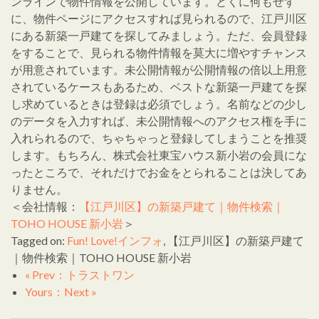
ンラインで物件情報を公開しています。とくに何もせず
に、物件ページにアクセスすれば見られるので、江戸川区
にある新築一戸建てを探してみましょう。ただ、会員登録
をすることで、見られる物件情報を莫大に増やすチャンス
が用意されています。未公開情報が公開情報の倍以上用意
されているケースもあるため、ベストな新築一戸建てを探
し求めているときは登録は必須でしょう。名前などの少し
のデータを入力すれば、未公開情報へのアクセス権を手に
入れられるので、ちゃちゃっと登録してしまうことを推奨
します。もちろん、株式会社東宝ハウス新小岩の会員にな
ったところで、それだけでお金をとられることは決してあ
りません。
＜会社情報：
【江戸川区】の新築戸建て｜物件検索｜
TOHO HOUSE 新小岩
＞
Tagged on:
Fun! Love!インフォ
, 【江戸川区】の新築戸建て
｜物件検索｜TOHO HOUSE 新小岩
« Prev：トラストワン
Yours：Next »