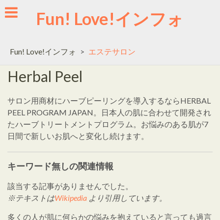
Skip
Fun! Love!インフォ
to
content
Fun! Love!インフォ
>
エステサロン
Herbal Peel
サロン用商材にハーブピーリングを導入するならHERBAL
PEEL PROGRAM JAPAN。日本人の肌に合わせて開発され
たハーブトリートメントプログラム。お悩みのある肌が7
日間で新しいお肌へと変化し続けます。
キーワード無しの関連情報
該当する記事がありませんでした。
※テキストは
Wikipedia
より引用しています。
多くの人が肌に何らかの悩みを抱えていると言っても過言