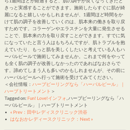
ら1週間ほどが経過すると、肌の調子が良くなってきたと
きっと実感することができます。施術したらすぐに肌が綺
麗になると嬉しいかもしれませんが、1週間ほど時間をか
けて肌の調子を改善していくのは、肌本来の働きを取り戻
すためです。コラーゲンやエラスチンを大量に発生させる
ことで、肌本来の力を取り戻すことができます。すでに気
になっていたと言う人はもちろんですが、肌トラブルを抱
えていたり、もっと肌を美しくしたいと考えている人もハ
ーバルピールで施術してみませんか。これまで何をやって
も全く肌の調子が改善しなかったのであればなおさらで
す。諦めてしまう人も多いのかもしれませんが、その前に
ハーバルピールへ行って施術を受けてみてください。
＜会社情報：
ハーブピーリングなら「ハーバルピール」｜
ハーブトリートメント
＞
Tagged on:
Fun! Love!インフォ
, ハーブピーリングなら「ハ
ーバルピール」｜ハーブトリートメント
« Prev：田中レディスクリニック渋谷
はなおかレディースクリニック：Next »