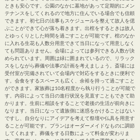
ときも安心です。公園のなかに墓地があって定期的にメン
テナンスをしてくれるので地方に住んでいる場合でも信頼
できます。初七日の法事もスケジュールを整えて故人を偲
ぶことができて心が落ち着きます。出棺をするときは故人
とゆっくりとした時間を過ごすことが可能です。棺のなか
に入れる生花も人数分用意できて当日になって用意しなく
ても問題ありません。会場によっては参列できる人数が決
められています。周囲は緑に囲まれているので、リラック
スをしながら葬儀や法事の計画を考えましょう。斎場には
受付室が完備されていて会場内で対応をするときに便利で
す。会食をするスペースも広く、余裕を持って過ごすこと
ができます。家族葬は10名程度から執り行うことが可能で
す。内容によって当日の進行状況を見直すこともできて助
かります。生前に相談をすることで老後の生活が前向きに
なります。当日になって遺族側に迷惑をかけることはない
ですし、自分なりにアイデアを考えて祭壇や仏具を用意す
ることが可能です。プランはオーダーメイドなものに調節
してくれます。葬儀をする日数によって料金が変わりま