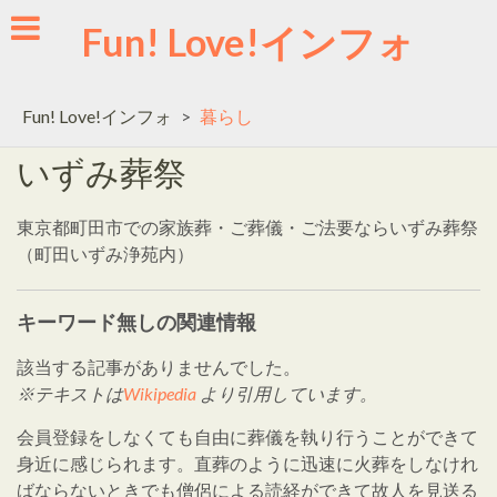
Skip
Fun! Love!インフォ
to
content
Fun! Love!インフォ
>
暮らし
いずみ葬祭
東京都町田市での家族葬・ご葬儀・ご法要ならいずみ葬祭
（町田いずみ浄苑内）
キーワード無しの関連情報
該当する記事がありませんでした。
※テキストは
Wikipedia
より引用しています。
会員登録をしなくても自由に葬儀を執り行うことができて
身近に感じられます。直葬のように迅速に火葬をしなけれ
ばならないときでも僧侶による読経ができて故人を見送る