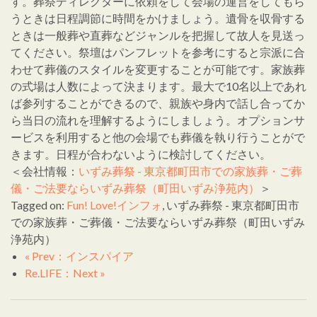
す。葬祭ディレクターに依頼をして会場の運営をしてもら
うときは日程調節に時間をかけましょう。遺骨を収骨する
ときは一般葬や直葬などジャンルを把握して故人を見送っ
てください。祭壇はパンフレットを参考にすると宗派に合
わせて葬儀のスタイルを変更することが可能です。家族葬
の式場は人数によって決まります。最大で10名以上であれ
ば参列することができるので、親族や身内で話し合ってか
ら当日の流れを理解するようにしましょう。オプションサ
ービスを利用すると他の会場でも葬儀を執り行うことがで
きます。日程が合わないように検討してください。
＜会社情報：
いずみ葬祭 - 東京都町田市での家族葬・ご葬
儀・ご法要ならいずみ葬祭（町田いずみ浄苑内）
＞
Tagged on:
Fun! Love!インフォ
, いずみ葬祭 - 東京都町田市
での家族葬・ご葬儀・ご法要ならいずみ葬祭（町田いずみ
浄苑内）
« Prev：インスパイア
Re.LIFE：Next »