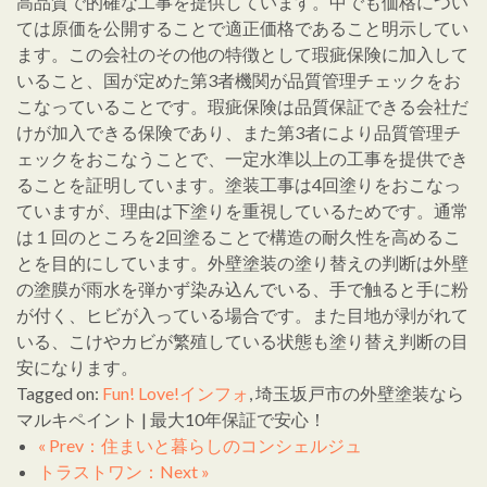
高品質で的確な工事を提供しています。中でも価格につい
ては原価を公開することで適正価格であること明示してい
ます。この会社のその他の特徴として瑕疵保険に加入して
いること、国が定めた第3者機関が品質管理チェックをお
こなっていることです。瑕疵保険は品質保証できる会社だ
けが加入できる保険であり、また第3者により品質管理チ
ェックをおこなうことで、一定水準以上の工事を提供でき
ることを証明しています。塗装工事は4回塗りをおこなっ
ていますが、理由は下塗りを重視しているためです。通常
は１回のところを2回塗ることで構造の耐久性を高めるこ
とを目的にしています。外壁塗装の塗り替えの判断は外壁
の塗膜が雨水を弾かず染み込んでいる、手で触ると手に粉
が付く、ヒビが入っている場合です。また目地が剥がれて
いる、こけやカビが繁殖している状態も塗り替え判断の目
安になります。
Tagged on:
Fun! Love!インフォ
, 埼玉坂戸市の外壁塗装なら
マルキペイント | 最大10年保証で安心！
« Prev：住まいと暮らしのコンシェルジュ
トラストワン：Next »