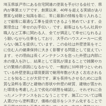
埼玉県坂戸市にある住宅関連の塗装を手がける会社で、県
内が事業エリアです。創業以来、40年を超える実績があり
豊富な経験と知識を基に、常に最新の情報を取り入れるこ
とで顧客に最適な工事を提供できるよう努めています。企
業理念は「幸せのお手伝い」です。顧客はもちろん社員や
職人など工事に関わる人、全てが満足して幸せになれるよ
う願いながら仕事をしており、大手のハウスメーカーに劣
らない施工を提供しています。この会社は外壁塗装をそこ
に住む人の健康保持に大きく影響する問題として捉えてい
ます。その理由は長くメンテナンスを怠った外壁は内部に
水の侵入を許し、結果として湿気が溜まることで雑菌やカ
ビの繁殖の原因になるからで、一般的に10年持つといわれ
ている外壁塗装は環境要因で耐用年数が大きく左右される
ことを知ることが大切です。家を長持ちさせるためには良
質な染料を選びと建物の形状や外壁の材質、建物が置かれ
た環境を考慮した上で劣化の状態を確認し、それぞれに合
ったメンテナンスをおこなうことです。施工については職
人選びから塗料選び、価格の提示をシステム化することで